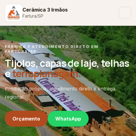
Cerâmica 3 Irmãos
Fartura/SP
FÁBRICA E ATENDIMENTO DIRETO EM
FARTURA/SP
Tijolos, capas de laje, telhas
e
terraplanagem.
Produção própria, atendimento direto e entrega
regional.
Orçamento
WhatsApp