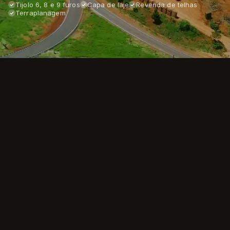
Tijolo 6, 8 e 9 furos
Capa de laje
Revenda de telhas
Terraplanagem